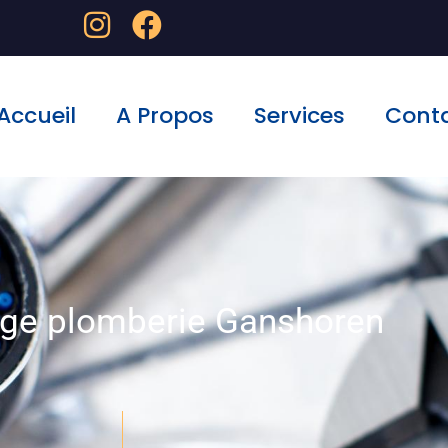
Accueil
A Propos
Services
Cont
ge plomberie Ganshoren